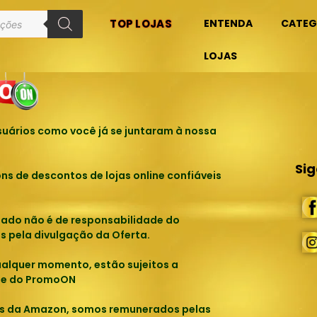
TOP LOJAS
ENTENDA
CATEG
ue você está procurando.
LOJAS
uários como você já se juntaram à nossa
Si
 de descontos de lojas online confiáveis
tado não é de responsabilidade do
s pela divulgação da Oferta.
ualquer momento, estão sujeitos a
ade do PromoON
os da Amazon, somos remunerados pelas