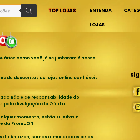
TOP LOJAS
ENTENDA
CATEG
ue você está procurando.
LOJAS
uários como você já se juntaram à nossa
Si
 de descontos de lojas online confiáveis
tado não é de responsabilidade do
s pela divulgação da Oferta.
ualquer momento, estão sujeitos a
ade do PromoON
os da Amazon, somos remunerados pelas