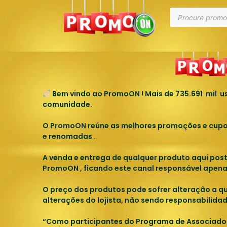
Parece que não conseguimos encontrar o q
Bem vindo ao PromoON ! Mais de
735.691
mil us
comunidade.
O PromoON reúne as melhores promoções e cupons
e renomadas .
A venda e entrega de qualquer produto aqui pos
PromoON , ficando este canal responsável apena
O preço dos produtos pode sofrer alteração a q
alterações do lojista, não sendo responsabilid
“Como participantes do Programa de Associad