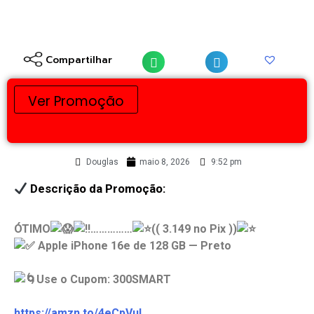
Compartilhar
Ver Promoção
Douglas
maio 8, 2026
9:52 pm
Descrição da Promoção:
ÓTIMO
……………
(( 3.149 no Pix ))
Apple iPhone 16e de 128 GB — Preto
Use o Cupom: 300SMART
https://amzn.to/4eCpVuI