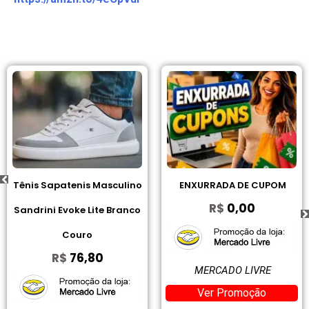
s Sapatenis Masculino
ENXURRADA DE CUPOM
I2GO
R$
0,00
rini Evoke Lite Branco
Blue
Couro
R$
76,80
MERCADO LIVRE
Ver Promoção