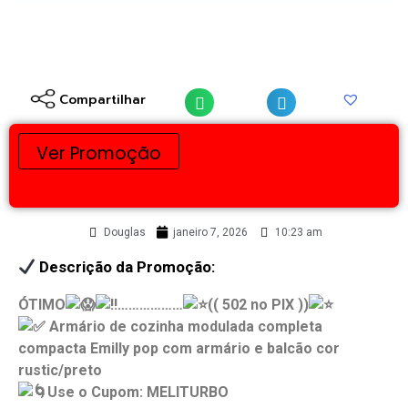
Compartilhar
Ver Promoção
Douglas
janeiro 7, 2026
10:23 am
Descrição da Promoção:
ÓTIMO
………………
(( 502 no PIX ))
Armário de cozinha modulada completa
compacta Emilly pop com armário e balcão cor
rustic/preto
Use o Cupom: MELITURBO