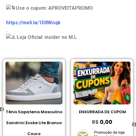
Use o cupom: APROVEITAPROMO
https://meli.la/1D8Woqb
.
Loja Oficial: insider no M.L
Sapatenis Masculino
ENXURRADA DE CUPOM
I2GO, 
R$
0,00
ni Evoke Lite Branco
Blueto
Couro