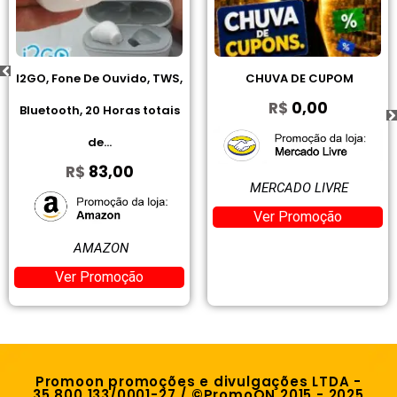
ido, TWS,
CHUVA DE CUPOM
Jogo De Toalhas 
R$
0,00
as totais
Cardado 100% 
Bosco...
0
R$
79,0
MERCADO LIVRE
Ver Promoção
N
MERCADO L
ção
Ver Promo
Promoon promoções e divulgações LTDA -
35.800.133/0001-27 / ©PromoON 2015 - 2025