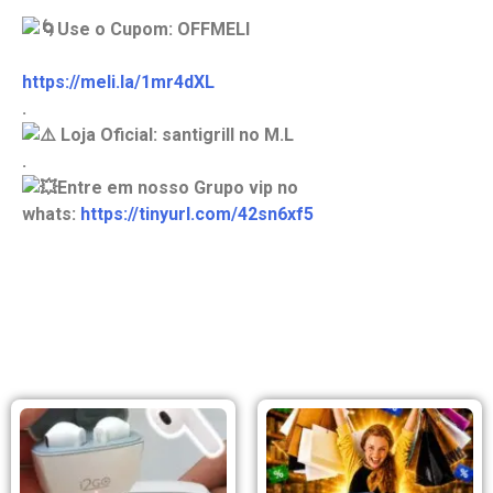
Use o Cupom: OFFMELI
https://meli.la/1mr4dXL
.
Loja Oficial: santigrill no M.L
.
Entre em nosso Grupo vip no
whats:
https://tinyurl.com/42sn6xf5