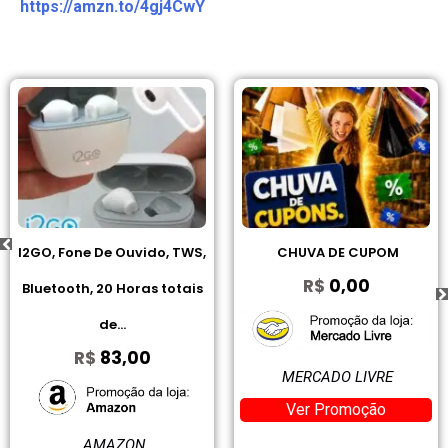
https://amzn.to/4gj4CwY
GO, Fone De Ouvido, TWS,
CHUVA DE CUPOM
J
R$
0,00
luetooth, 20 Horas totais
de...
R$
83,00
MERCADO LIVRE
Ver Promoção
AMAZON