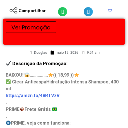
Compartilhar
Ver Promoção
Douglas
maio 19, 2026
9:51 am
Descrição da Promoção:
BAIXOU
‼
…………….
(( 18,99 ))
Clear AnticaspaHidratação Intensa Shampoo, 400
ml
https://amzn.to/48RTVzV
.
PRIME
Frete Grátis
.
PRIME, veja como funciona: