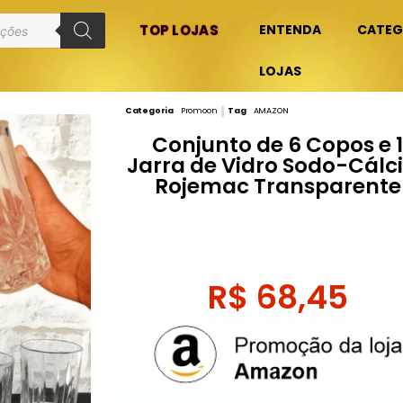
TOP LOJAS
ENTENDA
CATEG
LOJAS
Categoria
Promoon
Tag
AMAZON
Conjunto de 6 Copos e 
Jarra de Vidro Sodo-Cálc
Rojemac Transparente
R$
68,45