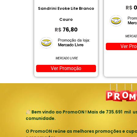
R$
0,00
ke Lite Branco
Bluetooth, 
uro
6,80
R$
MERCADO LIVRE
Ver Promoção
A
DO LIVRE
Ver 
romoção
Bem vindo ao PromoON ! Mais de
735.691
mil us
comunidade.
O PromoON reúne as melhores promoções e cupons