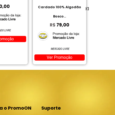
 100% Algodão
Antitranspirante em Gel
R
osco...
Aloe 45 g
$
79,00
R$
10,84
Ve
AMAZON
RCADO LIVRE
Ver Promoção
 Promoção
Suporte
ga o PromoON