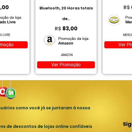
R$
0,00
20 Horas totais
Cardado
de...
B
83,00
R
MERCADO LIVRE
Ver Promoção
MAZON
ME
Promoção
Ver
uários como você já se juntaram à nossa
Si
 de descontos de lojas online confiáveis