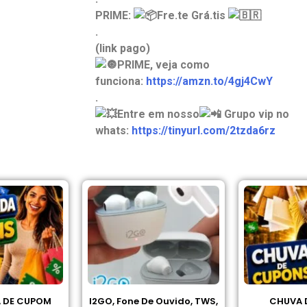
PRIME:
Fre.te Grá.tis
.
(link pago)
PRIME, veja como
funciona:
https://amzn.to/4gj4CwY
.
Entre em nosso
Grupo vip no
whats:
https://tinyurl.com/2tzda6rz
De Ouvido, TWS,
CHUVA DE CUPOM
Jogo De To