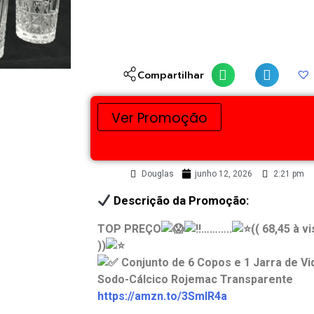
Compartilhar
Ver Promoção
Douglas
junho 12, 2026
2:21 pm
Descrição da Promoção:
TOP PREÇO
………..
(( 68,45 à vi
))
Conjunto de 6 Copos e 1 Jarra de Vi
Sodo-Cálcico Rojemac Transparente
https://amzn.to/3SmIR4a
.