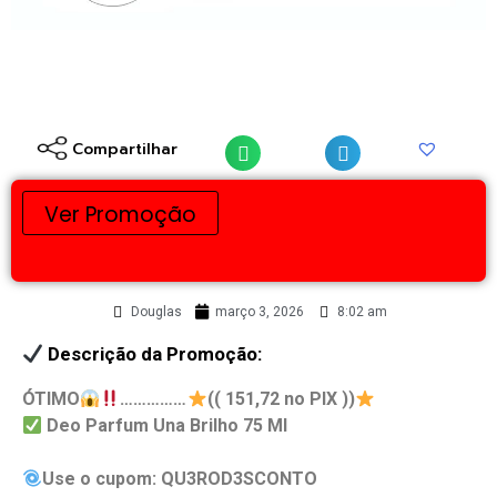
Compartilhar
Ver Promoção
Douglas
março 3, 2026
8:02 am
Descrição da Promoção:
ÓTIMO
……………
(( 151,72 no PIX ))
Deo Parfum Una Brilho 75 Ml
Use o cupom: QU3ROD3SCONTO