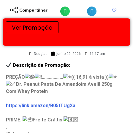
Compartilhar
Ver Promoção
Douglas
junho 29, 2026
11:17 am
Descrição da Promoção:
PREÇÃO
………………
(( 16,91 à vista ))
Dr. Peanut Pasta De Amendoim Avelã 250g –
Com Whey Protein
https://link.amazon/B05tTUgXa
.
PRIME:
Fre.te Grá.tis
.