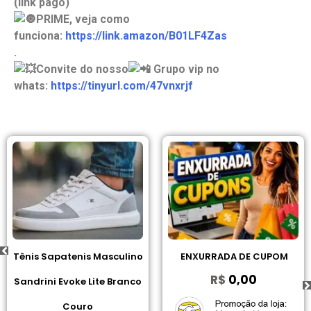
(link pago)
PRIME, veja como
funciona:
https://link.amazon/B01LF4Zas
.
Convite do nosso
Grupo vip no
whats:
https://tinyurl.com/47vnxrjf
Tênis Sapatenis Masculino
ENXURRADA DE CUPOM
R$
0,00
Sandrini Evoke Lite Branco
Couro