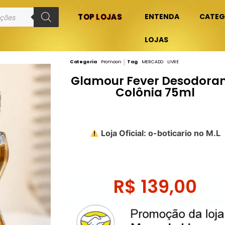
TOP LOJAS
ENTENDA
CATEG
LOJAS
Categoria
Promoon
Tag
MERCADO LIVRE
Glamour Fever Desodora
Colônia 75ml
Loja Oficial: o-boticario no M.L
R$
139,00