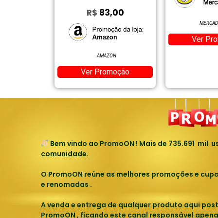
R$
83,00
MERCADO LIVRE
Ver Promoção
AMAZON
Ver Promoção
Bem vindo ao PromoON ! Mais de
735.691
mil us
comunidade.
O PromoON reúne as melhores promoções e cupons
e renomadas .
A venda e entrega de qualquer produto aqui pos
PromoON , ficando este canal responsável apena