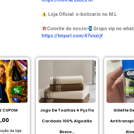
.
Loja Oficial: o-boticario no M.L
.
Convite do nosso
Grupo vip no what
https://tinyurl.com/47vnxrjf
Jogo De Toalhas 4 Pçs Fio
Gillette Desodorante
Cardado 100% Algodão
Antitranspirante em Gel
Bosco...
Aloe 45 g