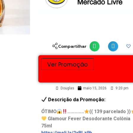
Compartilhar
Ver Promoção
Douglas
maio 15, 2026
9:20 pm
Descrição da Promoção:
ÓTIMO
…………..
(( 139 parcelado ))
Glamour Fever Desodorante Colônia
75ml
https://meli.la/2xBLz9h