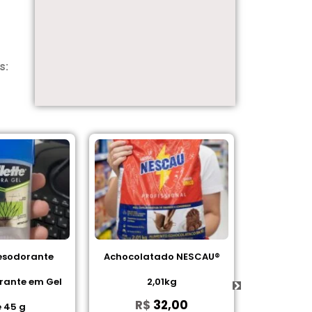
s:
Achocolatado NESCAU®
Achocolatado ALPINO® 1K
2,01kg
– Nestlé Professional
R$
32,00
R$
21,90