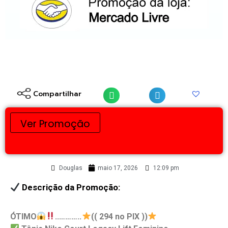
Compartilhar
Ver Promoção
Douglas
maio 17, 2026
12:09 pm
Descrição da Promoção:
ÓTIMO
..………..
(( 294 no PIX ))