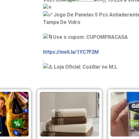
Jogo De Panelas 5 Pcs Antiaderent
Tampa De Vidro
Use o cupom: CUPOMPRACASA
https://meli.la/1YC7F2M
.
Loja Oficial: Cozillar no M.L