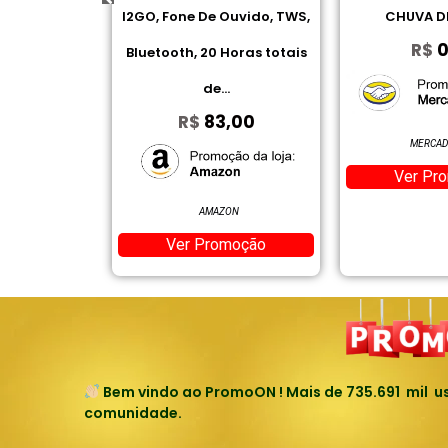
Ouvido, TWS,
CHUVA DE CUPOM
Jogo De Toal
R$
0,00
Horas totais
Cardado 10
.
Bosc
,00
R$
7
MERCADO LIVRE
Ver Promoção
ON
MERCAD
moção
Ver Pr
Bem vindo ao PromoON ! Mais de
735.691
mil us
comunidade.