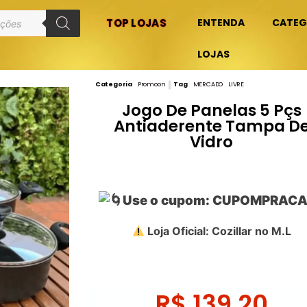
TOP LOJAS
ENTENDA
CATEG
LOJAS
Categoria
Promoon
Tag
MERCADO LIVRE
Jogo De Panelas 5 Pçs
Antiaderente Tampa D
Vidro
Use o cupom: CUPOMPRAC
Loja Oficial: Cozillar no M.L
R$
139,20