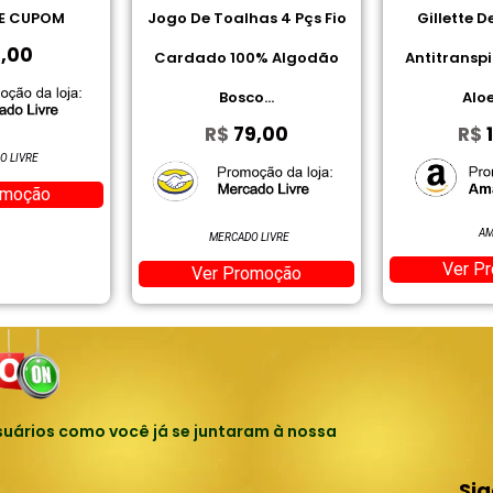
has 4 Pçs Fio
Gillette Desodorante
Achocolat
0% Algodão
Antitranspirante em Gel
2,
R$
o...
Aloe 45 g
9,00
R$
10,84
A
Ver P
AMAZON
O LIVRE
Ver Promoção
omoção
uários como você já se juntaram à nossa
Si