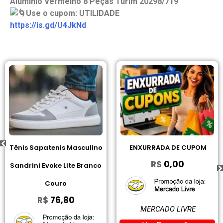
Alumínio Vermelho 8 Peças Turim 20298/719
Use o cupom: UTILIDADE
https://is.gd/U4JkNd
Tênis Sapatenis Masculino
ENXURRADA DE CUPOM
R$
0,00
Sandrini Evoke Lite Branco
Couro
R$
76,80
MERCADO LIVRE