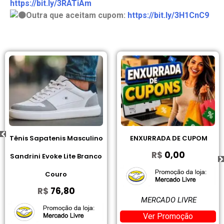
https://bit.ly/3RATiAm
Outra que aceitam cupom:
https://bit.ly/3H1CnC9
no
ENXURRADA DE CUPOM
I2GO, Fone De Ouvido, TW
R$
0,00
co
Bluetooth, 20 Horas tota
de...
R$
83,00
MERCADO LIVRE
Ver Promoção