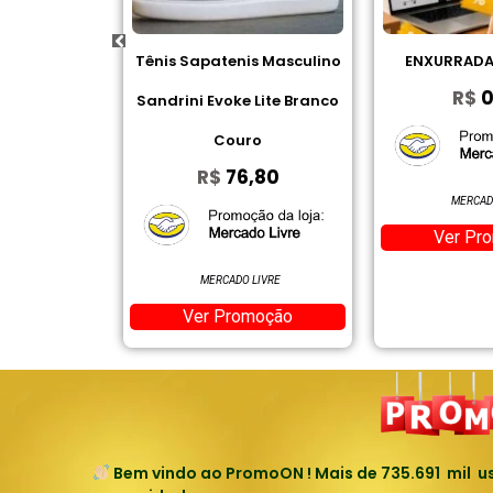
is Masculino
ENXURRADA DE CUPOM
I2GO, Fone D
R$
0,00
e Lite Branco
Bluetooth, 2
uro
d
6,80
R$
8
MERCADO LIVRE
Ver Promoção
AM
O LIVRE
Ver P
omoção
Bem vindo ao PromoON ! Mais de
735.691
mil us