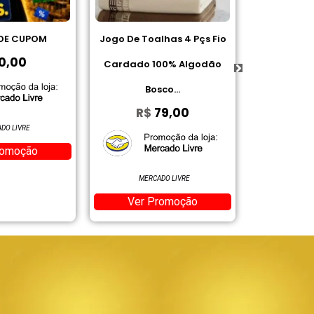
alhas 4 Pçs Fio
Gillette Desodorante
Achocol
100% Algodão
Antitranspirante em Gel
R
sco...
Aloe 45 g
79,00
R$
10,84
Ver
AMAZON
CADO LIVRE
Ver Promoção
Promoção