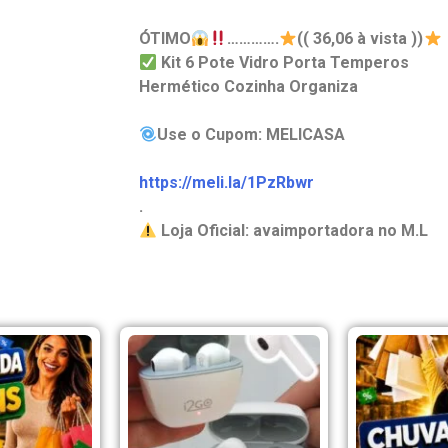
ÓTIMO
………….
(( 36,06 à vista ))
Kit 6 Pote Vidro Porta Temperos
Hermético Cozinha Organiza
Use o Cupom: MELICASA
https://meli.la/1PzRbwr
.
Loja Oficial: avaimportadora no M.L