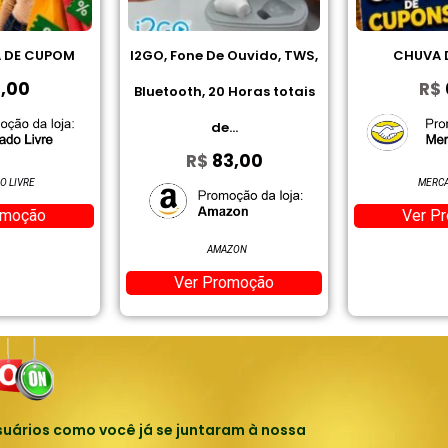
e Ouvido, TWS,
CHUVA DE CUPOM
Jogo De To
R$
0,00
0 Horas totais
Cardado 
e...
Bo
3,00
R$
MERCADO LIVRE
Ver Promoção
AZON
MER
romoção
Ver 
uários como você já se juntaram à nossa