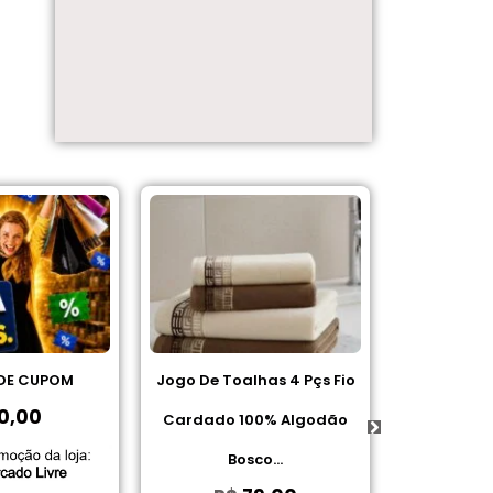
DE CUPOM
Jogo De Toalhas 4 Pçs Fio
Gillette
0,00
Cardado 100% Algodão
Antitrans
Bosco...
Al