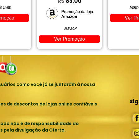
R$
83,00
O LIVRE
MERCA
omoção
Ver P
AMAZON
Ver Promoção
uários como você já se juntaram à nossa
Si
 de descontos de lojas online confiáveis
tado não é de responsabilidade do
s pela divulgação da Oferta.