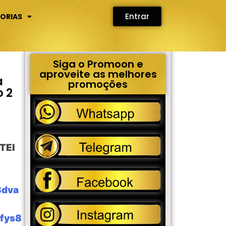
Entrar
ORIAS
Siga o Promoon e
aproveite as melhores
a
promoções
 2
TEI
8dva
hfys8