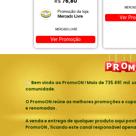
,79
R$
76,80
MERCAD
Ver Pr
ON
MERCADO LIVRE
moção
Ver Promoção
Bem vindo ao PromoON ! Mais de
735.691
mil us
comunidade.
O PromoON reúne as melhores promoções e cupons
e renomadas .
A venda e entrega de qualquer produto aqui pos
PromoON , ficando este canal responsável apena