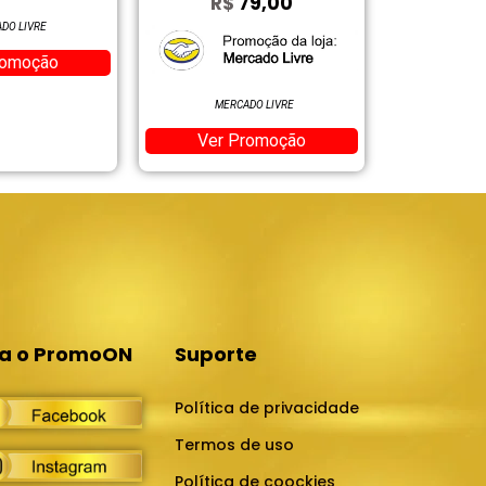
R$
79,00
R$
DO LIVRE
romoção
MERCADO LIVRE
Ver 
Ver Promoção
Suporte
ga o PromoON
Política de privacidade
Termos de uso
Política de coockies