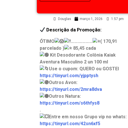
Douglas
março 1, 2026
1:57 pm
Descrição da Promoção:
ÓTIMO
…….…………
( 170,91
parcelado )
85,45 cada
Kit Desodorante Colônia Kaiak
Aventura Masculino 2 un 100 ml
Use o cupom: QUERO ou GOSTEI
https://tinyurl.com/yjpptysh
Outros Avon:
https://tinyurl.com/2mra8dva
Outros Natura:
https://tinyurl.com/s6thfys8
.
Entre em nosso Grupo vip no whats:
https://tinyurl.com/42sn6xf5