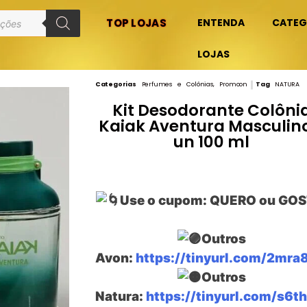
TOP LOJAS
ENTENDA
CATEG
LOJAS
Categorias
Perfumes e Colônias
,
Promoon
Tag
NATURA
Kit Desodorante Colôni
Kaiak Aventura Masculino
un 100 ml
Use o cupom: QUERO ou GOS
Outros
Avon:
https://tinyurl.com/2mra
Outros
Natura:
https://tinyurl.com/s6t