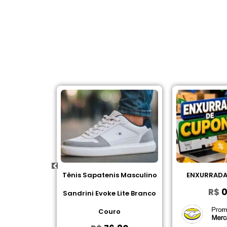
odorante
Tênis Sapatenis Masculino
ENXURRADA
R$
0
te em Barra
Sandrini Evoke Lite Branco
a 45g
Couro