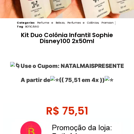
Categorias
Perfume e Beleza
,
Perfumes e Colônias
,
Promoon
Tag
BOTICÁRIO
Kit Duo Colônia Infantil Sophie
Disney100 2x50ml
Use o Cupom: NATALMAISPRESENTE
A partir de
(( 75,51 em 4x ))
R$
75,51