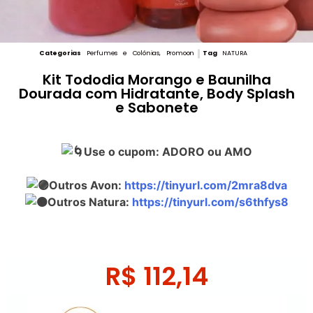
Categorias
Perfumes e Colônias
,
Promoon
Tag
NATURA
Kit Tododia Morango e Baunilha
Dourada com Hidratante, Body Splash
e Sabonete
Use o cupom: ADORO ou AMO
Outros Avon:
https://tinyurl.com/2mra8dva
Outros Natura:
https://tinyurl.com/s6thfys8
R$
112,14