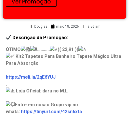
Ver Promoção
Douglas
maio 18, 2026
9:56 am
Descrição da Promoção:
ÓTIMO
………..
(( 22,91 ))
Kit2 Tapetes Para Banheiro Tapete Mágico Ultra
Para Absorção
https://meli.la/2qE6YUJ
.
Loja Oficial: daru no M.L
.
Entre em nosso Grupo vip no
whats:
https://tinyurl.com/42sn6xf5