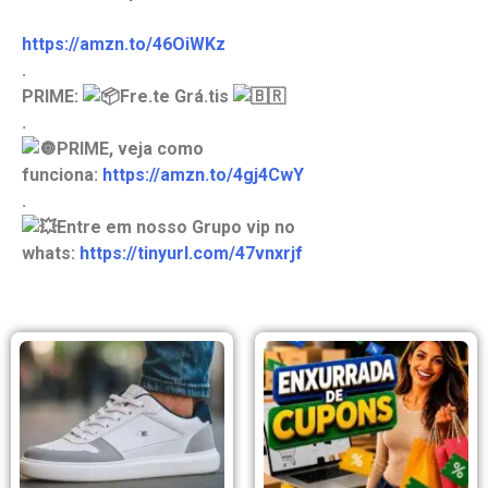
https://amzn.to/46OiWKz
.
PRIME:
Fre.te Grá.tis
.
PRIME, veja como
funciona:
https://amzn.to/4gj4CwY
.
Entre em nosso Grupo vip no
whats:
https://tinyurl.com/47vnxrjf