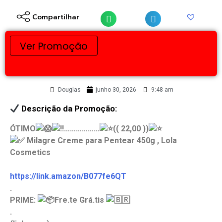
Compartilhar
Ver Promoção
Douglas
junho 30, 2026
9:48 am
Descrição da Promoção:
ÓTIMO
………………
(( 22,00 ))
Milagre Creme para Pentear 450g , Lola
Cosmetics
https://link.amazon/B077fe6QT
.
PRIME:
Fre.te Grá.tis
.