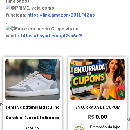
(link pago)
PRIME, veja como
funciona:
https://link.amazon/B01LF4Zas
.
Entre em nosso Grupo vip no
whats:
https://tinyurl.com/42sn6xf5
Tênis Sapatenis Masculino
ENXURRADA DE CUPOM
R$
0,00
Sandrini Evoke Lite Branco
Couro