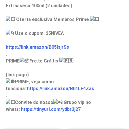
Extrasseca 400ml (2 unidades)
Oferta exclusiva Membros Prime
Use o cupom: 25NIVEA
https://link.amazon/B05lsjrSs
.
PRIME
Fre.te Grá.tis
.
(link pago)
PRIME, veja como
funciona:
https://link.amazon/B01LF4Zas
.
Convite do nosso
Grupo vip no
whats:
https://tinyurl.com/ydbr3j27