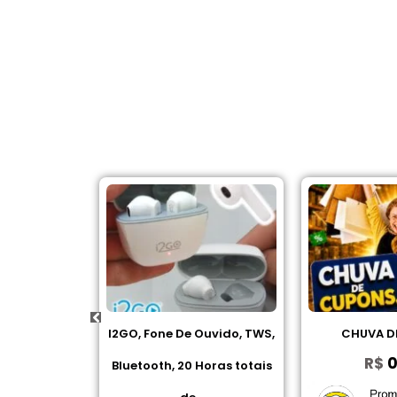
DE CUPOM
I2GO, Fone De Ouvido, TWS,
CHUVA D
00
R$
0
Bluetooth, 20 Horas totais