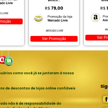
Bosco...
Alo
R$
79,00
R$
1
O LIVRE
omoção
AM
MERCADO LIVRE
Ver P
Ver Promoção
uários como você já se juntaram à nossa
Si
 de descontos de lojas online confiáveis
tado não é de responsabilidade do