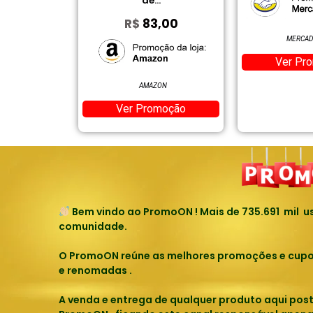
de...
R$
83,00
LIVRE
MERCAD
moção
Ver Pr
AMAZON
Ver Promoção
Bem vindo ao PromoON ! Mais de
735.691
mil us
comunidade.
O PromoON reúne as melhores promoções e cupons
e renomadas .
A venda e entrega de qualquer produto aqui pos