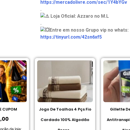
https://mercadolivre.com/sec/1Y4bYGv
.
Loja Oficial: Azzaro no M.L
.
Entre em nosso Grupo vip no whats:
https://tinyurl.com/42sn6xf5
E CUPOM
Jogo De Toalhas 4 Pçs Fio
Gillette 
,00
Cardado 100% Algodão
Antitransp