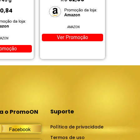
e 45 g
0,84
AMAZON
Ver Promoção
Ver 
AZON
romoção
Suporte
ga o PromoON
Política de privacidade
Termos de uso