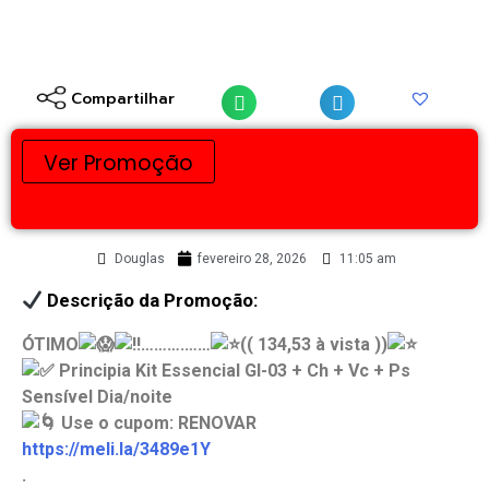
Compartilhar
Ver Promoção
Douglas
fevereiro 28, 2026
11:05 am
Descrição da Promoção:
ÓTIMO
……….……
(( 134,53 à vista ))
Principia Kit Essencial Gl-03 + Ch + Vc + Ps
Sensível Dia/noite
Use o cupom: RENOVAR
https://meli.la/3489e1Y
.