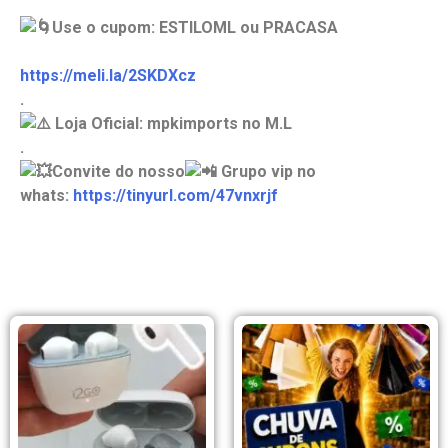
Use o cupom: ESTILOML ou PRACASA
https://meli.la/2SKDXcz
.
Loja Oficial: mpkimports no M.L
.
Convite do nosso
Grupo vip no
whats:
https://tinyurl.com/47vnxrjf