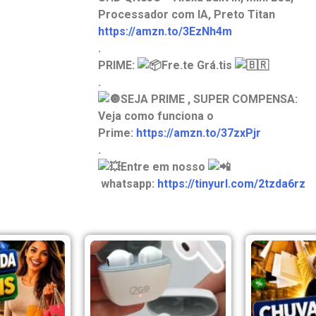
Processador com IA, Preto Titan
https://amzn.to/3EzNh4m
.
PRIME:
Fre.te Grá.tis
.
SEJA PRIME , SUPER COMPENSA:
Veja como funciona o
Prime:
https://amzn.to/37zxPjr
.
Entre em nosso
whatsapp:
https://tinyurl.com/2tzda6rz