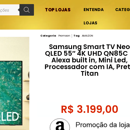
TOP LOJAS
ENTENDA
CATEG
LOJAS
Categoria
Promoon
Tag
AMAZON
Samsung Smart TV Ne
QLED 55″ 4K UHD QN85C
Alexa built in, Mini Led,
Processador com IA, Pre
Titan
R$
3.199,00