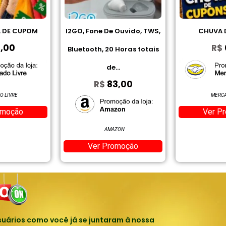
ne De Ouvido, TWS,
CHUVA DE CUPOM
Jogo D
R$
0,00
h, 20 Horas totais
Carda
de...
R$
83,00
MERCADO LIVRE
Ver Promoção
AMAZON
er Promoção
uários como você já se juntaram à nossa