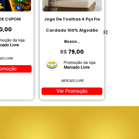
e Toalhas 4 Pçs Fio
Gillette Desodorante
Acho
do 100% Algodão
Antitranspirante em Gel
Bosco...
Aloe 45 g
R$
79,00
R$
10,84
AMAZON
MERCADO LIVRE
Ver Promoção
Ver Promoção