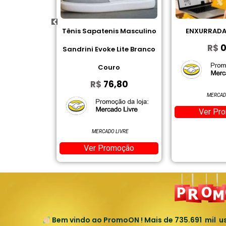
atenis Masculino
ENXURRADA DE CUPOM
I2GO, Fo
R$
0,00
Evoke Lite Branco
Bluetoot
Couro
$
76,80
MERCADO LIVRE
Ver Promoção
ERCADO LIVRE
V
r Promoção
Bem vindo ao PromoON ! Mais de
735.691
mil us