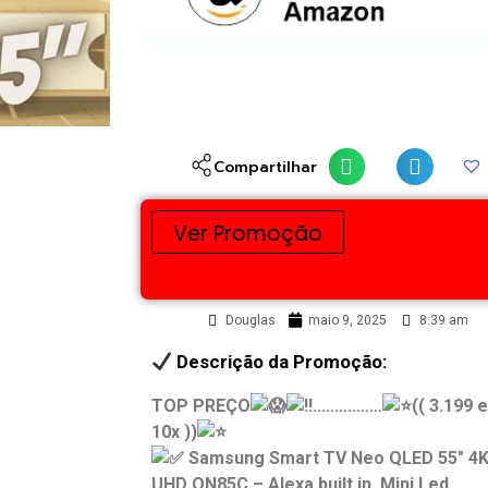
Compartilhar
Ver Promoção
Douglas
maio 9, 2025
8:39 am
Descrição da Promoção:
TOP PREÇO
..……..……
(( 3.199 
10x ))
Samsung Smart TV Neo QLED 55″ 4
UHD QN85C – Alexa built in, Mini Led,