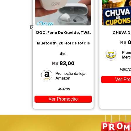
e Ouvido, TWS,
CHUVA DE CUPOM
Jogo De Toa
R$
0,00
0 Horas totais
Cardado 
...
Bo
3,00
R$
MERCADO LIVRE
Ver Promoção
AZON
MERC
romoção
Ver 