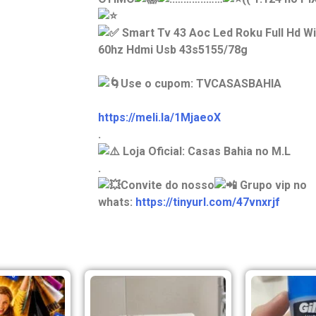
Smart Tv 43 Aoc Led Roku Full Hd Wi
60hz Hdmi Usb 43s5155/78g
Use o cupom: TVCASASBAHIA
https://meli.la/1MjaeoX
.
Loja Oficial: Casas Bahia no M.L
.
Convite do nosso
Grupo vip no
whats:
https://tinyurl.com/47vnxrjf