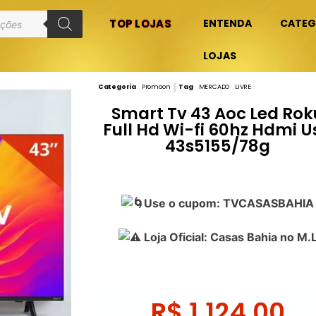
TOP LOJAS
ENTENDA
CATEG
LOJAS
Categoria
Promoon
Tag
MERCADO LIVRE
Smart Tv 43 Aoc Led Rok
Full Hd Wi-fi 60hz Hdmi U
43s5155/78g
Use o cupom: TVCASASBAHIA
Loja Oficial: Casas Bahia no M.
R$
1.124,00