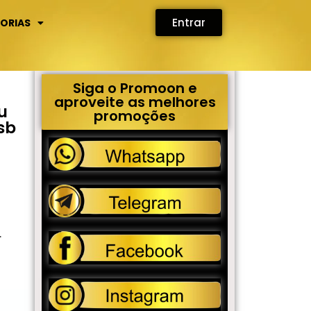
Entrar
ORIAS
Siga o Promoon e
aproveite as melhores
u
promoções
sb
L