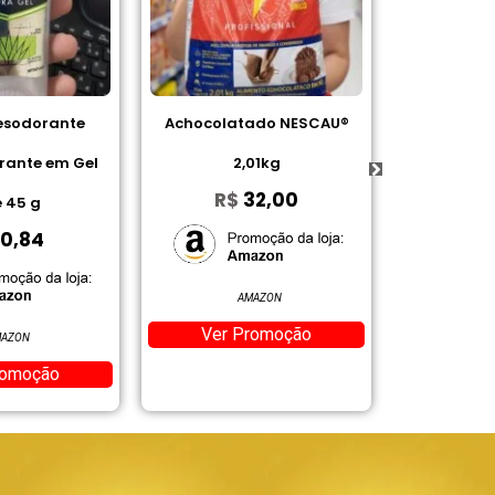
atado NESCAU®
Achocolatado ALPINO® 1Kg
Whisky 
2,01kg
– Nestlé Professional
Bl
$
32,00
R$
21,90
R
AMAZON
AMAZON
 Promoção
Ver Promoção
Ve