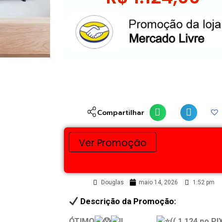
Compartilhar
Ver Promoção
Douglas
maio 14, 2026
1:52 pm
Descrição da Promoção:
ÓTIMO
………..……
(( 1.124 no PIX