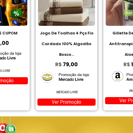
lhas 4 Pçs Fio
Gillette Desodorante
Achocol
100% Algodão
Antitranspirante em Gel
R
sco...
Aloe 45 g
79,00
R$
10,84
Ver
AMAZON
ADO LIVRE
Ver Promoção
Promoção