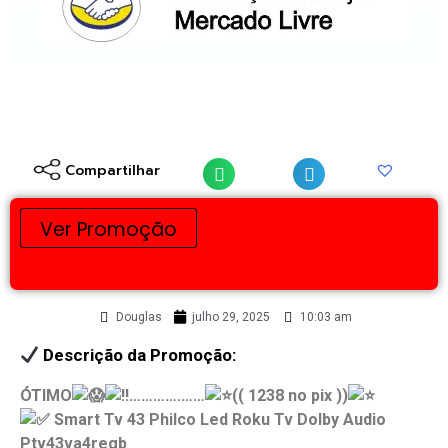
Compartilhar
Ver Promoção
Douglas
julho 29, 2025
10:03 am
Descrição da Promoção:
ÓTIMO
………….……
(( 1238 no pix ))
Smart Tv 43 Philco Led Roku Tv Dolby Audio
Ptv43va4regb