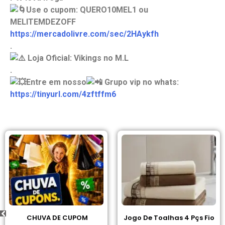
Use o cupom: QUERO10MEL1 ou
MELITEMDEZOFF
https://mercadolivre.com/sec/2HAykfh
.
Loja Oficial: Vikings no M.L
.
Entre em nosso
Grupo vip no whats:
https://tinyurl.com/4zftffm6
CHUVA DE CUPOM
Jogo De Toalhas 4 Pçs Fio