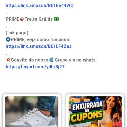
https://link.amazon/B01Ee44WQ
.
PRIME
Fre.te Grá.tis
.
(link pago)
PRIME, veja como funciona:
https://link.amazon/B01LF4Zas
.
Convite do nosso
Grupo vip no whats:
https://tinyurl.com/ydbr3j27