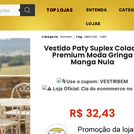
TOP LOJAS
ENTENDA
CATEG
LOJAS
Categoria
Promoon
Tag
MERCADO LIVRE
Vestido Paty Suplex Cola
Premium Moda Gringa
Manga Nula
Use o cupom: VESTIRBEM
Loja Oficial: Cia do ecommerce no
R$
32,43