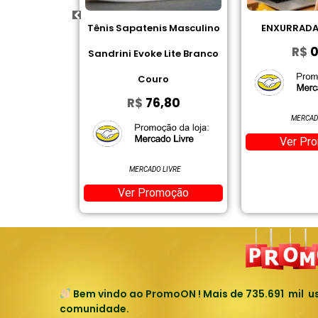
nis Masculino
ENXURRADA DE CUPOM
I2GO, Fone D
R$
0,00
e Lite Branco
Bluetooth, 2
uro
d
6,80
R$
MERCADO LIVRE
Ver Promoção
A
O LIVRE
Ver P
omoção
Bem vindo ao PromoON ! Mais de
735.691
mil us
comunidade.