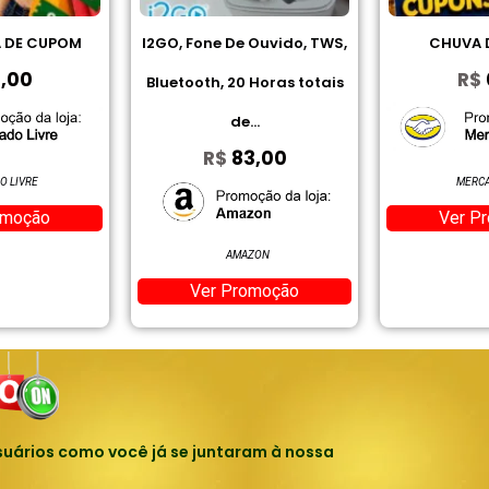
e Ouvido, TWS,
CHUVA DE CUPOM
Jogo De To
R$
0,00
0 Horas totais
Cardado 
e...
B
83,00
R$
MERCADO LIVRE
Ver Promoção
MAZON
MER
romoção
Ver 
uários como você já se juntaram à nossa