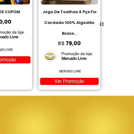
alhas 4 Pçs Fio
Gillette Desodorante
Achocol
100% Algodão
Antitranspirante em Gel
R
osco...
Aloe 45 g
79,00
R$
10,84
Ver
AMAZON
CADO LIVRE
Ver Promoção
Promoção