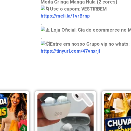
Moda Gringa Manga Nula (2 cores)
Use o cupom: VESTIRBEM
https://meli.la/1vrBrnp
.
Loja Oficial: Cia do ecommerce no M
.
Entre em nosso Grupo vip no whats:
https://tinyurl.com/47vnxrjf