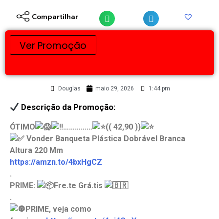
Compartilhar
Ver Promoção
Douglas
maio 29, 2026
1:44 pm
Descrição da Promoção:
ÓTIMO
……………
(( 42,90 ))
Vonder Banqueta Plástica Dobrável Branca
Altura 220 Mm
https://amzn.to/4bxHgCZ
.
PRIME:
Fre.te Grá.tis
.
PRIME, veja como