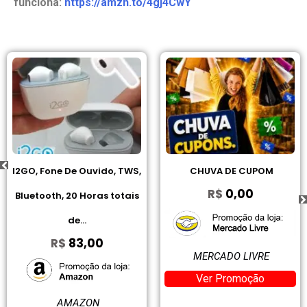
funciona:
https://amzn.to/4gj4CwY
I2GO, Fone De Ouvido, TWS,
CHUVA DE CUPOM
R$
0,00
Bluetooth, 20 Horas totais
de...
R$
83,00
MERCADO LIVRE
Ver Promoção
AMAZON