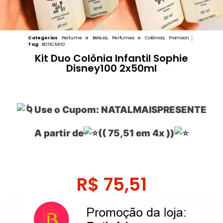
Categorias
Perfume e Beleza
,
Perfumes e Colônias
,
Promoon
Tag
BOTICÁRIO
Kit Duo Colônia Infantil Sophie
Disney100 2x50ml
Use o Cupom: NATALMAISPRESENTE
A partir de
(( 75,51 em 4x ))
R$
75,51