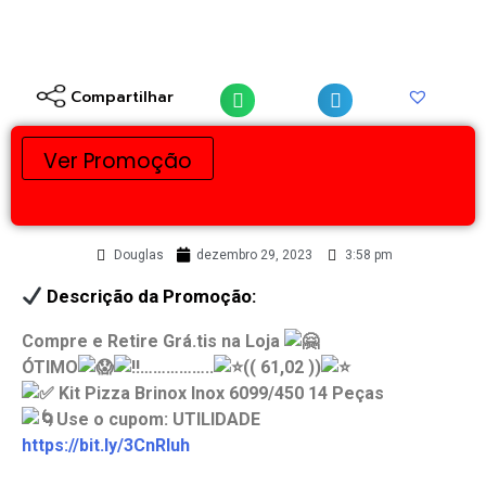
Compartilhar
Ver Promoção
Douglas
dezembro 29, 2023
3:58 pm
Descrição da Promoção:
Compre e Retire Grá.tis na Loja
ÓTIMO
……………..
(( 61,02 ))
Kit Pizza Brinox Inox 6099/450 14 Peças
Use o cupom: UTILIDADE
https://bit.ly/3CnRIuh