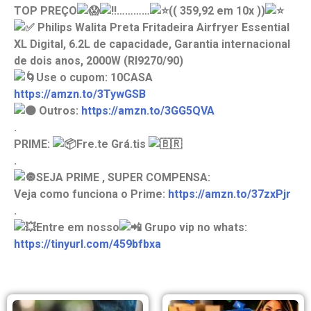
TOP PREÇO
…………
(( 359,92 em 10x ))
Philips Walita Preta Fritadeira Airfryer Essential
XL Digital, 6.2L de capacidade, Garantia internacional
de dois anos, 2000W (RI9270/90)
Use o cupom: 10CASA
https://amzn.to/3TywGSB
Outros:
https://amzn.to/3GG5QVA
.
PRIME:
Fre.te Grá.tis
.
SEJA PRIME , SUPER COMPENSA:
Veja como funciona o Prime:
https://amzn.to/37zxPjr
.
Entre em nosso
Grupo vip no whats:
https://tinyurl.com/459bfbxa