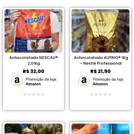
Achocolatado NESCAU®
Achocolatado ALPINO® 1Kg
2,01kg
– Nestlé Professional
R$
32,00
R$
21,90
Ver Promoção
Ver Promoção