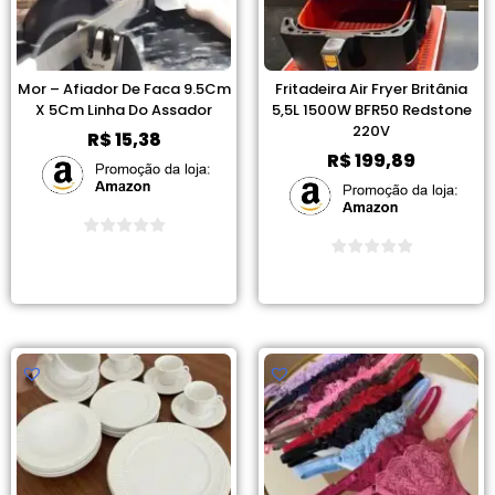
Mor – Afiador De Faca 9.5Cm
Fritadeira Air Fryer Britânia
X 5Cm Linha Do Assador
5,5L 1500W BFR50 Redstone
220V
R$
15,38
R$
199,89
Ver Promoção
Ver Promoção