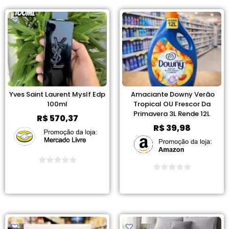
Yves Saint Laurent Myslf Edp
Amaciante Downy Verão
100ml
Tropical OU Frescor Da
Primavera 3L Rende 12L
R$
570,37
R$
39,98
Ver Promoção
Ver Promoção