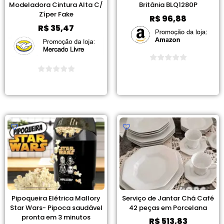
Modeladora Cintura Alta C/
Britânia BLQ1280P
Zíper Fake
R$
96,88
R$
35,47
Ver Promoção
Ver Promoção
Pipoqueira Elétrica Mallory
Serviço de Jantar Chá Café
Star Wars- Pipoca saudável
42 peças em Porcelana
pronta em 3 minutos
R$
513,83