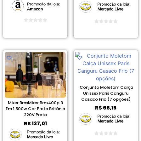
Ver Promoção
Ver Promoção
Conjunto Moletom Calça
Unissex Paris Canguru
Casaco Frio (7 opções)
Mixer BmxMixer Bmx400p 3
R$
66,15
Em 1 500w Cor Preto Britânia
220V Preto
R$
137,01