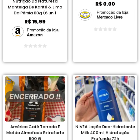
Nutrição Da Natureza
R$
0,00
Manteiga De Karité & Lima
Da Pérsia 80g (6 un.)
R$
15,99
Ver Promoção
Ver Promoção
ENCERRADO !!
América Café Torrado E
NIVEA Loção Deo-Hidratante
Moído Almofada Extraforte
Milk 400ml, Hidratação
500 G
Profunda 72h