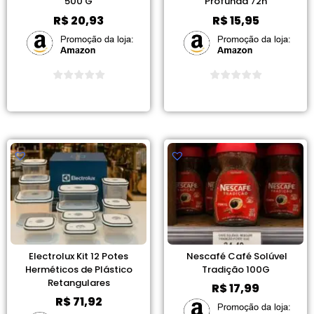
500 G
Profunda 72h
R$
20,93
R$
15,95
Ver Promoção
Ver Promoção
Electrolux Kit 12 Potes
Nescafé Café Solúvel
Herméticos de Plástico
Tradição 100G
Retangulares
R$
17,99
R$
71,92