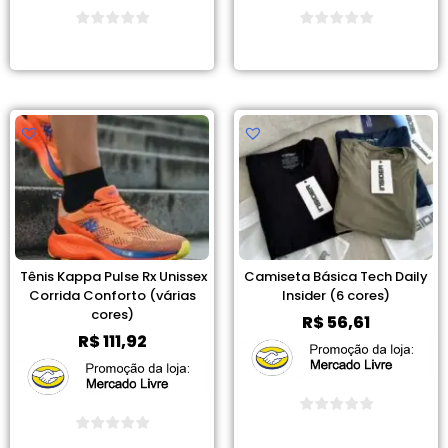
Ver Promoção
Ver Promoção
Tênis Kappa Pulse Rx Unissex
Camiseta Básica Tech Daily
Corrida Conforto (várias
Insider (6 cores)
cores)
R$
56,61
R$
111,92