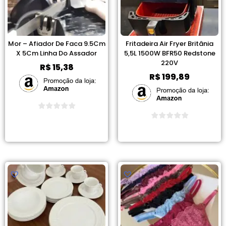
Mor – Afiador De Faca 9.5Cm
Fritadeira Air Fryer Britânia
X 5Cm Linha Do Assador
5,5L 1500W BFR50 Redstone
220V
R$
15,38
R$
199,89
Ver Promoção
Ver Promoção