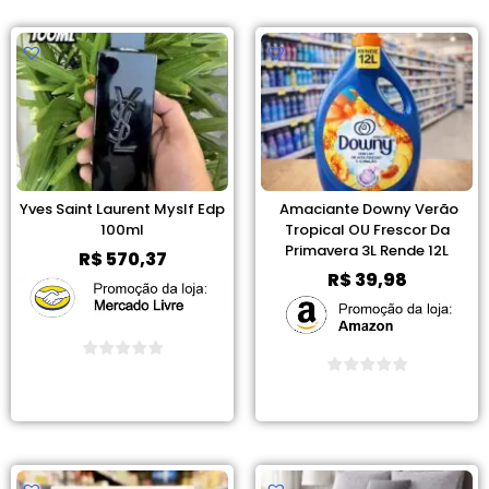
Yves Saint Laurent Myslf Edp
Amaciante Downy Verão
100ml
Tropical OU Frescor Da
Primavera 3L Rende 12L
R$
570,37
R$
39,98
Ver Promoção
Ver Promoção