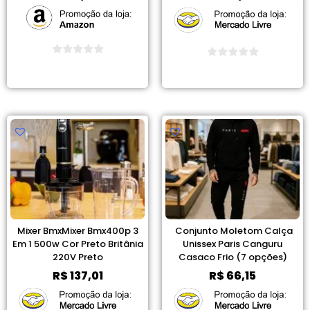
Ver Promoção
Ver Promoção
Mixer BmxMixer Bmx400p 3
Conjunto Moletom Calça
Em 1 500w Cor Preto Britânia
Unissex Paris Canguru
220V Preto
Casaco Frio (7 opções)
R$
137,01
R$
66,15