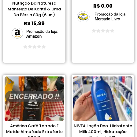
Nutrição Da Natureza
R$
0,00
Manteiga De Karité & Lima
Da Pérsia 80g (6 un.)
R$
15,99
Ver Promoção
Ver Promoção
ENCERRADO !!
América Café Torrado E
NIVEA Loção Deo-Hidratante
Moído Almofada Extraforte
Milk 400ml, Hidratação