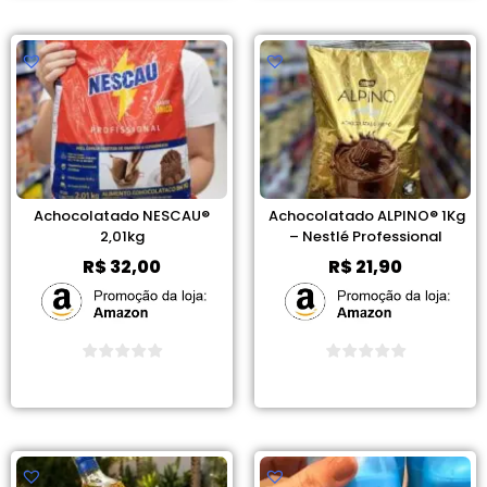
Achocolatado NESCAU®
Achocolatado ALPINO® 1Kg
2,01kg
– Nestlé Professional
R$
32,00
R$
21,90
Ver Promoção
Ver Promoção