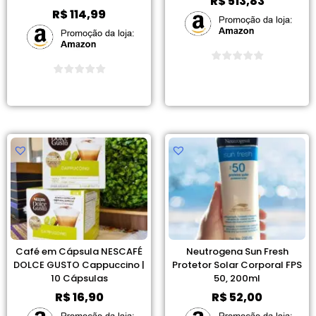
R$
513,83
R$
114,99
Ver Promoção
Ver Promoção
Café em Cápsula NESCAFÉ
Neutrogena Sun Fresh
DOLCE GUSTO Cappuccino |
Protetor Solar Corporal FPS
10 Cápsulas
50, 200ml
R$
16,90
R$
52,00