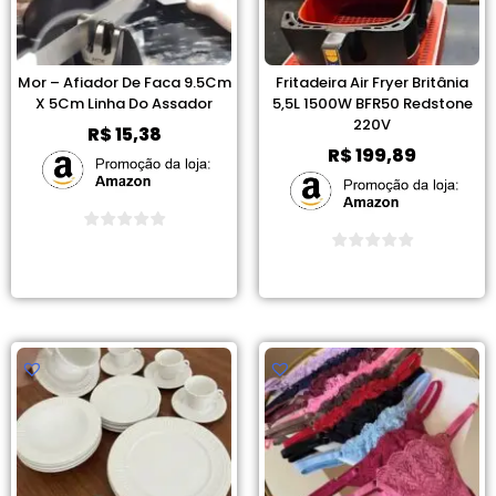
Mor – Afiador De Faca 9.5Cm
Fritadeira Air Fryer Britânia
X 5Cm Linha Do Assador
5,5L 1500W BFR50 Redstone
220V
R$
15,38
R$
199,89
Ver Promoção
Ver Promoção