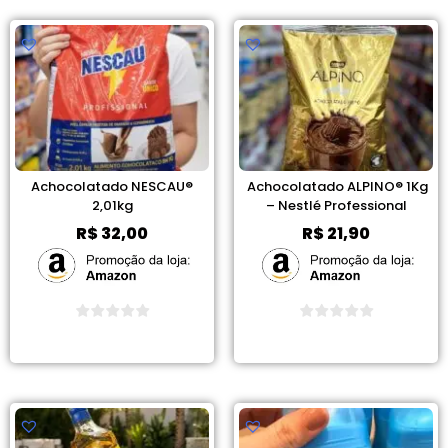
Achocolatado NESCAU®
Achocolatado ALPINO® 1Kg
2,01kg
– Nestlé Professional
R$
32,00
R$
21,90
Ver Promoção
Ver Promoção