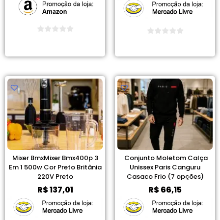
Ver Promoção
Ver Promoção
Mixer BmxMixer Bmx400p 3
Conjunto Moletom Calça
Em 1 500w Cor Preto Britânia
Unissex Paris Canguru
220V Preto
Casaco Frio (7 opções)
R$
137,01
R$
66,15