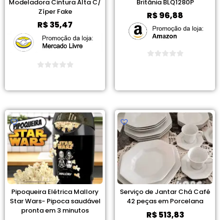
Modeladora Cintura Alta C/
Britânia BLQ1280P
Zíper Fake
R$
96,88
R$
35,47
Ver Promoção
Ver Promoção
Pipoqueira Elétrica Mallory
Serviço de Jantar Chá Café
Star Wars- Pipoca saudável
42 peças em Porcelana
pronta em 3 minutos
R$
513,83