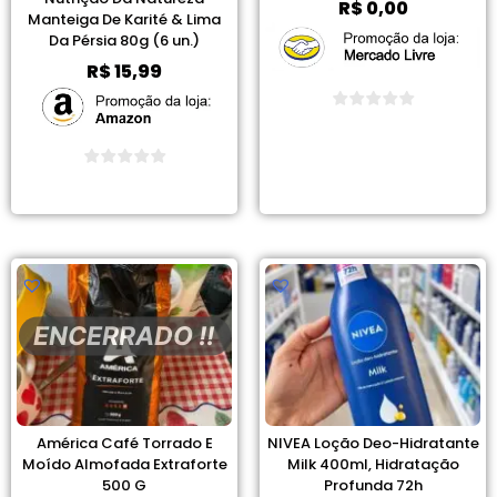
R$
0,00
Manteiga De Karité & Lima
Da Pérsia 80g (6 un.)
R$
15,99
Ver Promoção
Ver Promoção
ENCERRADO !!
América Café Torrado E
NIVEA Loção Deo-Hidratante
Moído Almofada Extraforte
Milk 400ml, Hidratação
500 G
Profunda 72h