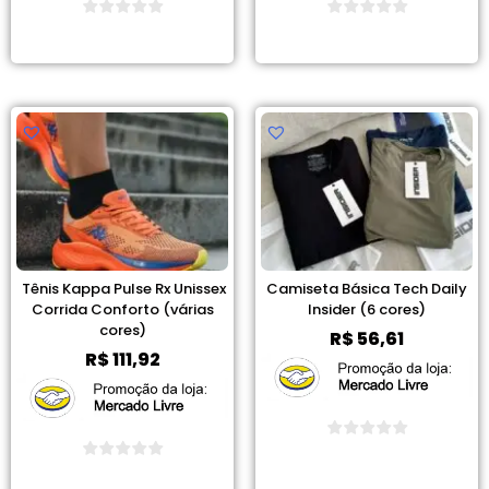
Ver Promoção
Ver Promoção
Tênis Kappa Pulse Rx Unissex
Camiseta Básica Tech Daily
Corrida Conforto (várias
Insider (6 cores)
cores)
R$
56,61
R$
111,92
Ver Promoção
Ver Promoção