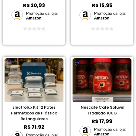
R$
20,93
R$
15,95
Ver Promoção
Ver Promoção
Electrolux Kit 12 Potes
Nescafé Café Solúvel
Herméticos de Plástico
Tradição 100G
Retangulares
R$
17,99
R$
71,92