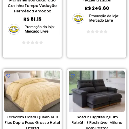
Mantimentos Quadrado
Pequena Luxcel
Cozinha Tampa Vedação
R$
246,60
Hermética Amobox
R$
81,15
Ver Promoção
Ver Promoção
Edredom Casal Queen 400
Sofá 2 Lugares 2,00m
Fios Dupla Face Grosso Hotel
Retrátil E Reclinável Milano
Oferta
Bom Pastor