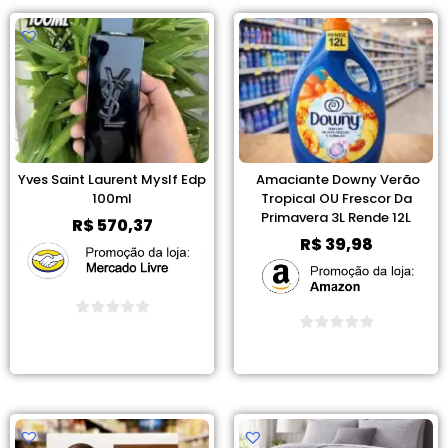
Yves Saint Laurent Myslf Edp
Amaciante Downy Verão
100ml
Tropical OU Frescor Da
Primavera 3L Rende 12L
R$
570,37
R$
39,98
Ver Promoção
Ver Promoção