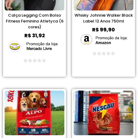
Calça Legging Com Bolso
Whisky Johnnie Walker Black
Fitness Feminino Atletyca (6
Label 12 Anos 750ml
cores)
R$
99,90
R$
31,92
Ver Promoção
Ver Promoção